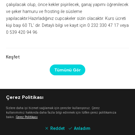
çalışılacak olup, önce kekler pişirilecek, ganaj yapımı öğrenilecek
ve şeker hamuru ve frosting ile süsleme
yapılacaktır.Hazırladığınız cupcakeler sizin olacaktır. Kurs ücreti
kişi başı 60 TL' dir. Detaylı bilgi ve kayıt için 0 232 330 47 17 veya
0 539 420 94 96
Keşfet
Tümünü Gör
Çerez Politikası
Sizlere daha iyi hizmet sağlamak için çerezler kullanıyoruz. Çerez
kullanımımız hakkında daha fazla bilgi edinmek için lütfen çerez politikamıza
bakın.
Çerez Politikası
Reddet
Anladım