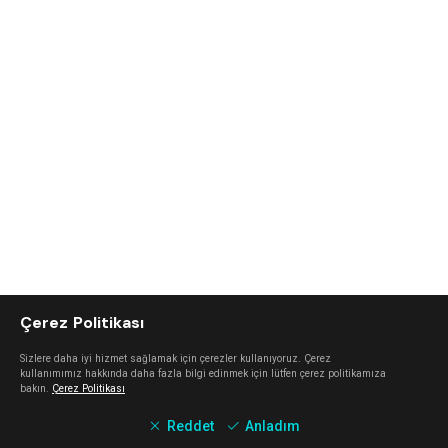
Çerez Politikası
Sizlere daha iyi hizmet sağlamak için çerezler kullanıyoruz. Çerez
kullanımımız hakkında daha fazla bilgi edinmek için lütfen çerez politikamıza
bakın.
Çerez Politikası
Reddet
Anladım