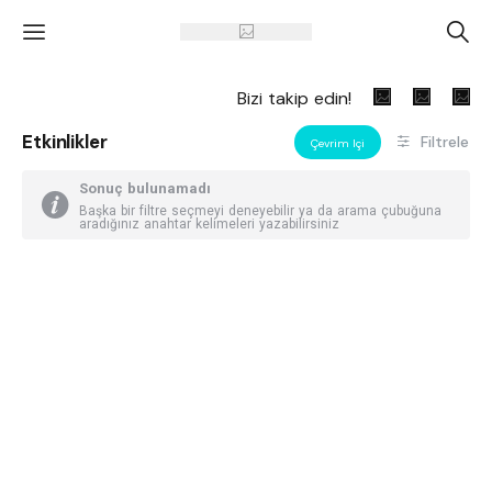
'
A
Bizi takip edin!
Etkinlikler
Filtrele
Çevrim Içi
Sonuç bulunamadı
Başka bir filtre seçmeyi deneyebilir ya da arama çubuğuna
aradığınız anahtar kelimeleri yazabilirsiniz