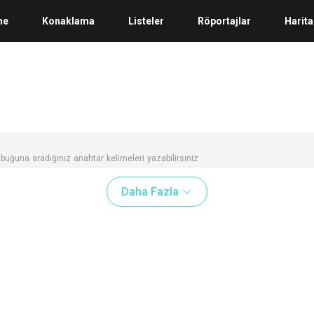
me
Konaklama
Listeler
Röportajlar
Harita
buğuna aradığınız anahtar kelimeleri yazabilirsiniz
Daha Fazla