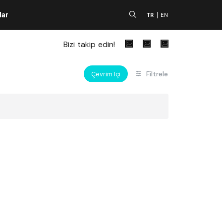
lar
A
TR
EN
Bizi takip edin!
Filtrele
Çevrim Içi