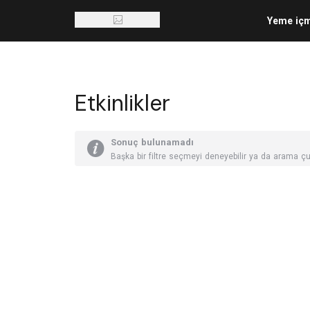
Yeme iç
Etkinlikler
Sonuç bulunamadı
Başka bir filtre seçmeyi deneyebilir ya da arama çu