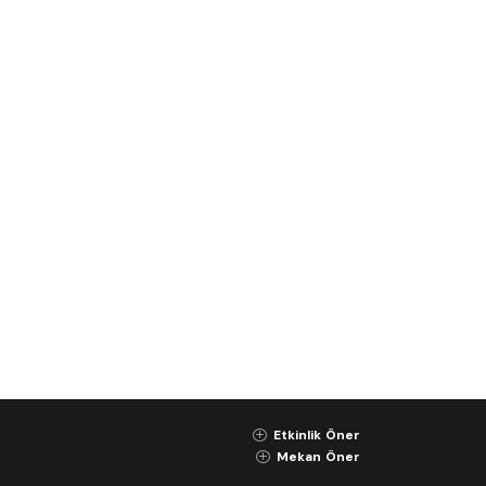
Etkinlik Öner
K
Mekan Öner
K