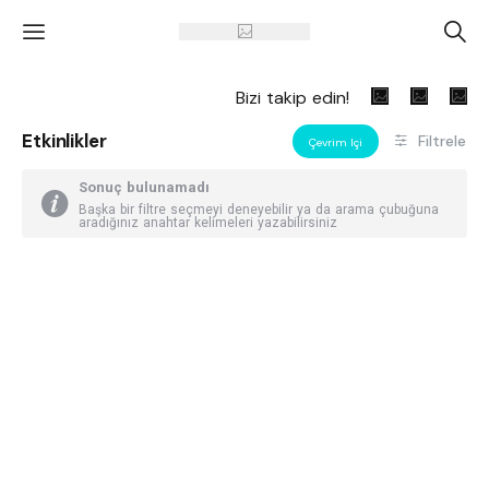
'
A
Bizi takip edin!
Etkinlikler
Filtrele
Çevrim Içi
Sonuç bulunamadı
Başka bir filtre seçmeyi deneyebilir ya da arama çubuğuna
aradığınız anahtar kelimeleri yazabilirsiniz