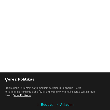
Çerez Politikası
Sizlere daha iyi hizmet sağlamak için çerezler kullanıyoruz. Çerez
kullanımımız hakkında daha fazla bilgi edinmek için lütfen çerez politikamıza
bakın.
Çerez Politikası
Reddet
Anladım