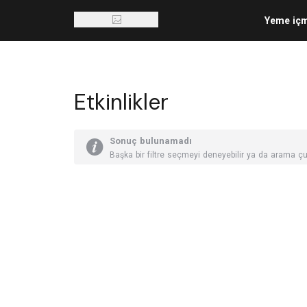
Yeme iç
Etkinlikler
Sonuç bulunamadı
Başka bir filtre seçmeyi deneyebilir ya da arama çu