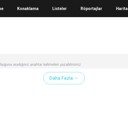
me
Konaklama
Listeler
Röportajlar
Harita
buğuna aradığınız anahtar kelimeleri yazabilirsiniz
Daha Fazla