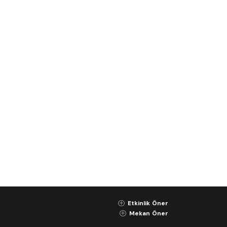
Etkinlik Öner
K
Mekan Öner
K