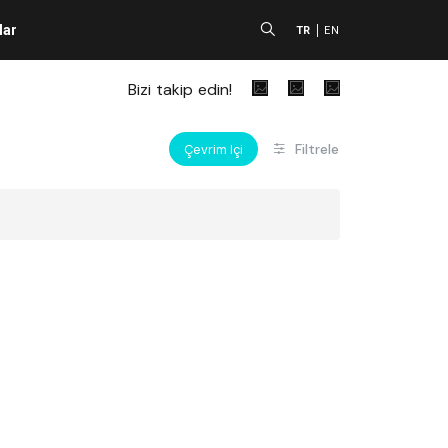
lar
A
TR
EN
Bizi takip edin!
Filtrele
Çevrim Içi