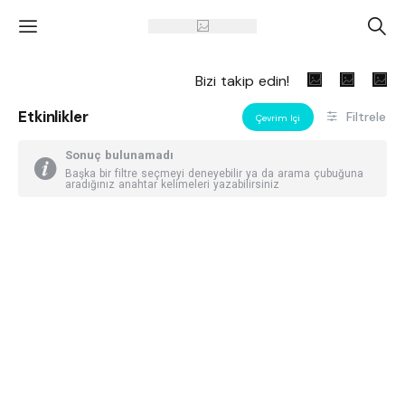
'
A
Bizi takip edin!
Etkinlikler
Filtrele
Çevrim Içi
Sonuç bulunamadı
Başka bir filtre seçmeyi deneyebilir ya da arama çubuğuna
aradığınız anahtar kelimeleri yazabilirsiniz