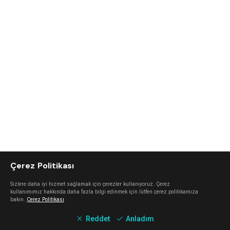
Çerez Politikası
Sizlere daha iyi hizmet sağlamak için çerezler kullanıyoruz. Çerez
kullanımımız hakkında daha fazla bilgi edinmek için lütfen çerez politikamıza
bakın.
Çerez Politikası
Reddet
Anladım