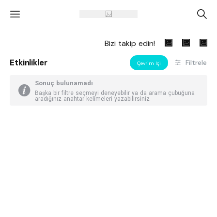
'
A
Bizi takip edin!
Etkinlikler
Filtrele
Çevrim Içi
Sonuç bulunamadı
Başka bir filtre seçmeyi deneyebilir ya da arama çubuğuna
aradığınız anahtar kelimeleri yazabilirsiniz