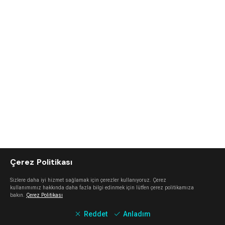
Çerez Politikası
Sizlere daha iyi hizmet sağlamak için çerezler kullanıyoruz. Çerez
kullanımımız hakkında daha fazla bilgi edinmek için lütfen çerez politikamıza
bakın.
Çerez Politikası
Reddet
Anladım