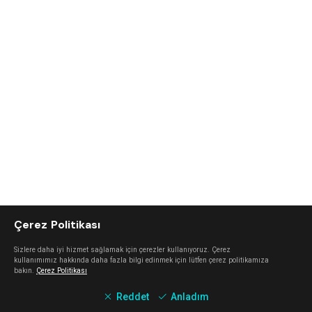
Çerez Politikası
Sizlere daha iyi hizmet sağlamak için çerezler kullanıyoruz. Çerez
kullanımımız hakkında daha fazla bilgi edinmek için lütfen çerez politikamıza
bakın.
Çerez Politikası
Reddet
Anladım