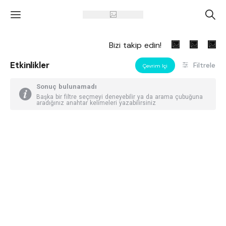
'
A
Bizi takip edin!
Etkinlikler
Filtrele
Çevrim Içi
Sonuç bulunamadı
Başka bir filtre seçmeyi deneyebilir ya da arama çubuğuna
aradığınız anahtar kelimeleri yazabilirsiniz