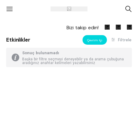
'
A
Bizi takip edin!
Etkinlikler
Filtrele
Çevrim Içi
Sonuç bulunamadı
Başka bir filtre seçmeyi deneyebilir ya da arama çubuğuna
aradığınız anahtar kelimeleri yazabilirsiniz