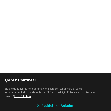
Çerez Politikası
Sizlere daha iyi hizmet sağlamak için çerezler kullanıyoruz. Çerez
kullanımımız hakkında daha fazla bilgi edinmek için lütfen çerez politikamıza
bakın.
Çerez Politikası
Reddet
Anladım