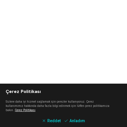
Çerez Politikası
Sizlere daha iyi hizmet sağlamak için çerezler kullanıyoruz. Çerez
kullanımımız hakkında daha fazla bilgi edinmek için lütfen çerez politikamıza
bakın.
Çerez Politikası
Reddet
Anladım