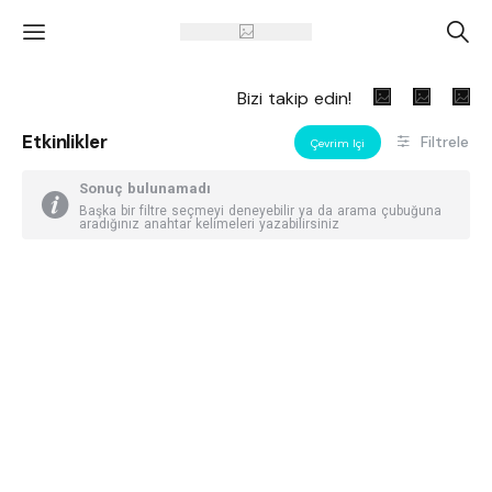
'
A
Bizi takip edin!
Etkinlikler
Filtrele
Çevrim Içi
Sonuç bulunamadı
Başka bir filtre seçmeyi deneyebilir ya da arama çubuğuna
aradığınız anahtar kelimeleri yazabilirsiniz