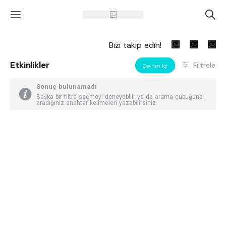
'
A
Bizi takip edin!
Etkinlikler
Filtrele
Çevrim Içi
Sonuç bulunamadı
Başka bir filtre seçmeyi deneyebilir ya da arama çubuğuna
aradığınız anahtar kelimeleri yazabilirsiniz