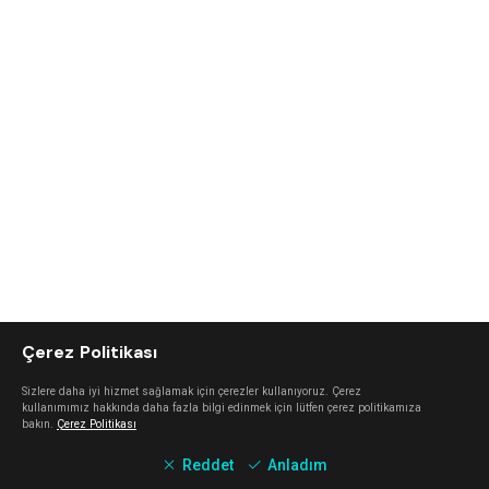
Çerez Politikası
Sizlere daha iyi hizmet sağlamak için çerezler kullanıyoruz. Çerez
kullanımımız hakkında daha fazla bilgi edinmek için lütfen çerez politikamıza
bakın.
Çerez Politikası
Reddet
Anladım