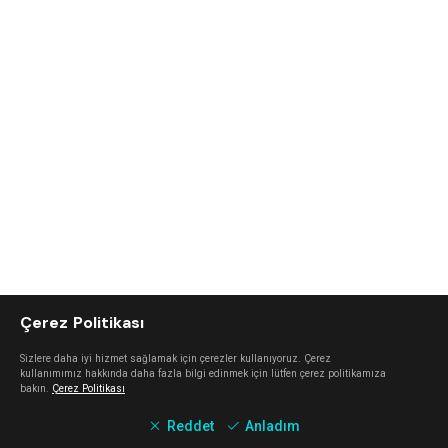
Çerez Politikası
Sizlere daha iyi hizmet sağlamak için çerezler kullanıyoruz. Çerez
kullanımımız hakkında daha fazla bilgi edinmek için lütfen çerez politikamıza
bakın.
Çerez Politikası
Reddet
Anladım