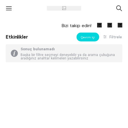
'
A
Bizi takip edin!
Etkinlikler
Filtrele
Çevrim Içi
Sonuç bulunamadı
Başka bir filtre seçmeyi deneyebilir ya da arama çubuğuna
aradığınız anahtar kelimeleri yazabilirsiniz