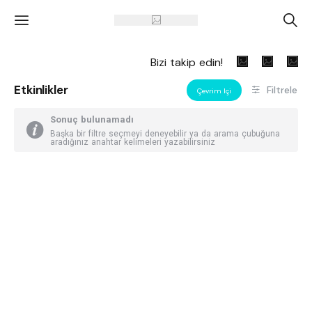
'
A
Bizi takip edin!
Etkinlikler
Filtrele
Çevrim Içi
Sonuç bulunamadı
Başka bir filtre seçmeyi deneyebilir ya da arama çubuğuna
aradığınız anahtar kelimeleri yazabilirsiniz