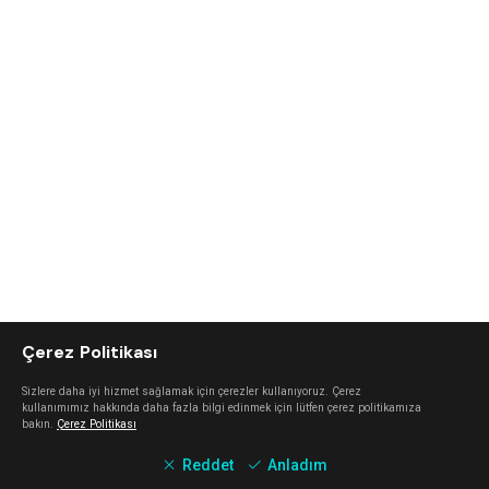
Çerez Politikası
Sizlere daha iyi hizmet sağlamak için çerezler kullanıyoruz. Çerez
kullanımımız hakkında daha fazla bilgi edinmek için lütfen çerez politikamıza
bakın.
Çerez Politikası
Reddet
Anladım