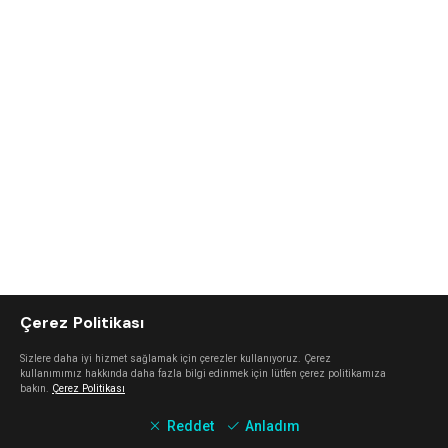
Çerez Politikası
Sizlere daha iyi hizmet sağlamak için çerezler kullanıyoruz. Çerez
kullanımımız hakkında daha fazla bilgi edinmek için lütfen çerez politikamıza
bakın.
Çerez Politikası
Reddet
Anladım