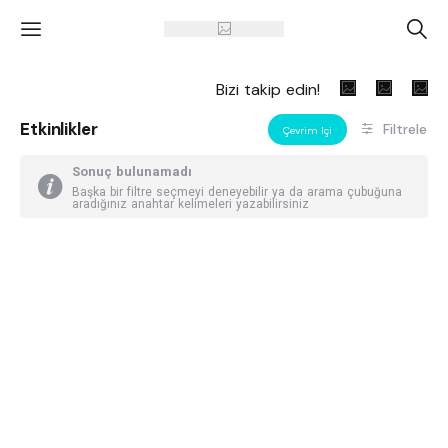
'
A
Bizi takip edin!
Etkinlikler
Filtrele
Çevrim Içi
Sonuç bulunamadı
Başka bir filtre seçmeyi deneyebilir ya da arama çubuğuna
aradığınız anahtar kelimeleri yazabilirsiniz