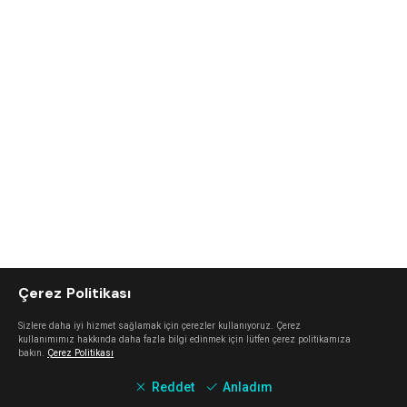
Çerez Politikası
Sizlere daha iyi hizmet sağlamak için çerezler kullanıyoruz. Çerez
kullanımımız hakkında daha fazla bilgi edinmek için lütfen çerez politikamıza
bakın.
Çerez Politikası
Reddet
Anladım