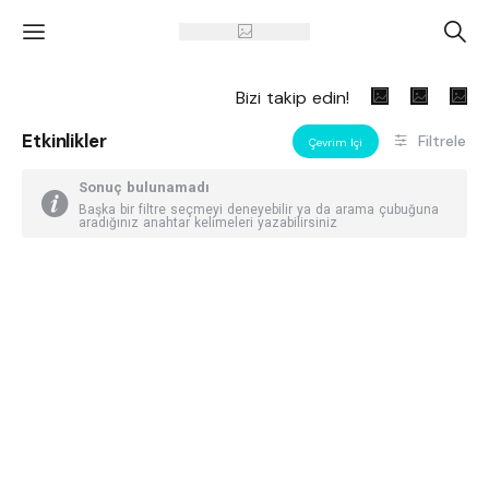
'
A
Bizi takip edin!
Etkinlikler
Filtrele
Çevrim Içi
Sonuç bulunamadı
Başka bir filtre seçmeyi deneyebilir ya da arama çubuğuna
aradığınız anahtar kelimeleri yazabilirsiniz