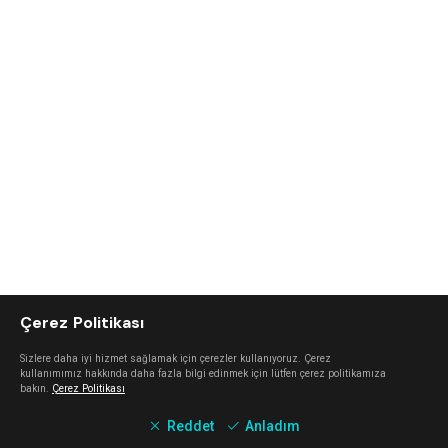
Çerez Politikası
Sizlere daha iyi hizmet sağlamak için çerezler kullanıyoruz. Çerez
kullanımımız hakkında daha fazla bilgi edinmek için lütfen çerez politikamıza
bakın.
Çerez Politikası
Reddet
Anladım