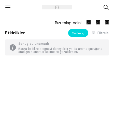
'
A
Bizi takip edin!
Etkinlikler
Filtrele
Çevrim Içi
Sonuç bulunamadı
Başka bir filtre seçmeyi deneyebilir ya da arama çubuğuna
aradığınız anahtar kelimeleri yazabilirsiniz