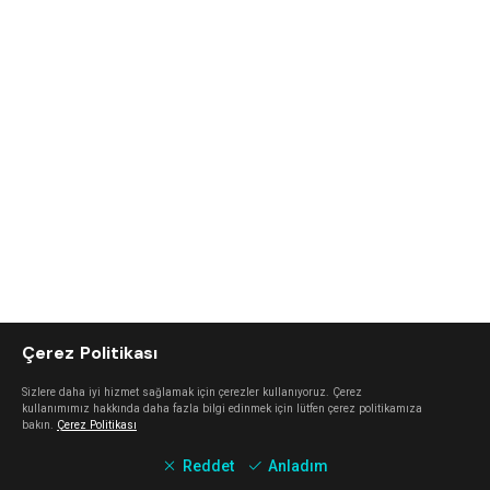
Çerez Politikası
Sizlere daha iyi hizmet sağlamak için çerezler kullanıyoruz. Çerez
kullanımımız hakkında daha fazla bilgi edinmek için lütfen çerez politikamıza
bakın.
Çerez Politikası
Reddet
Anladım