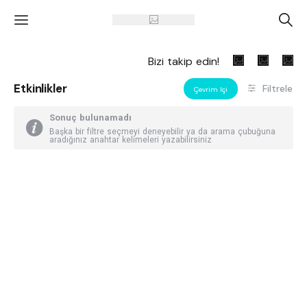
'
A
Bizi takip edin!
Etkinlikler
Filtrele
Çevrim Içi
Sonuç bulunamadı
Başka bir filtre seçmeyi deneyebilir ya da arama çubuğuna
aradığınız anahtar kelimeleri yazabilirsiniz