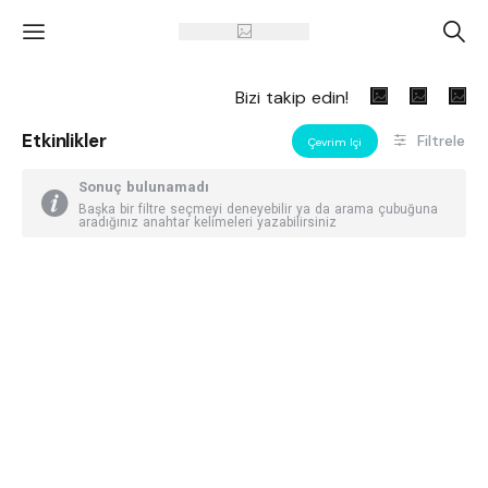
'
A
Bizi takip edin!
Etkinlikler
Filtrele
Çevrim Içi
Sonuç bulunamadı
Başka bir filtre seçmeyi deneyebilir ya da arama çubuğuna
aradığınız anahtar kelimeleri yazabilirsiniz