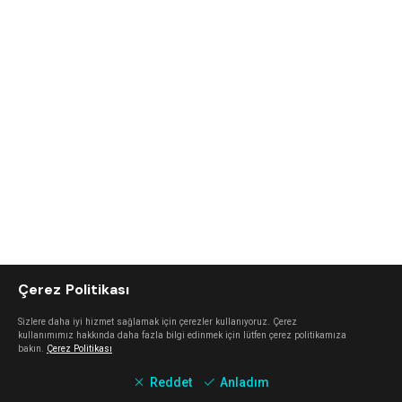
Çerez Politikası
Sizlere daha iyi hizmet sağlamak için çerezler kullanıyoruz. Çerez
kullanımımız hakkında daha fazla bilgi edinmek için lütfen çerez politikamıza
bakın.
Çerez Politikası
Reddet
Anladım