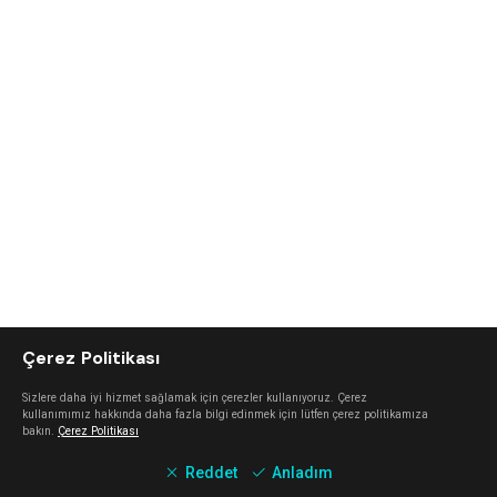
Çerez Politikası
Sizlere daha iyi hizmet sağlamak için çerezler kullanıyoruz. Çerez
kullanımımız hakkında daha fazla bilgi edinmek için lütfen çerez politikamıza
bakın.
Çerez Politikası
Reddet
Anladım