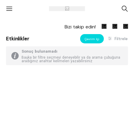
'
A
Bizi takip edin!
Etkinlikler
Filtrele
Çevrim Içi
Sonuç bulunamadı
Başka bir filtre seçmeyi deneyebilir ya da arama çubuğuna
aradığınız anahtar kelimeleri yazabilirsiniz