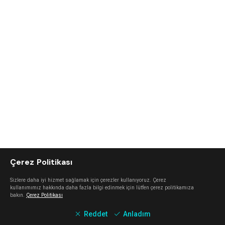
Çerez Politikası
Sizlere daha iyi hizmet sağlamak için çerezler kullanıyoruz. Çerez
kullanımımız hakkında daha fazla bilgi edinmek için lütfen çerez politikamıza
bakın.
Çerez Politikası
Reddet
Anladım