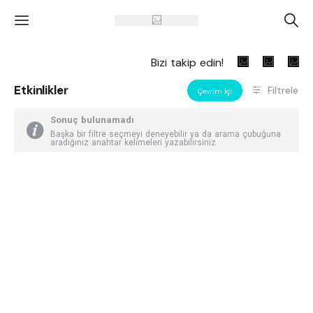
'
A
Bizi takip edin!
Etkinlikler
Filtrele
Çevrim Içi
Sonuç bulunamadı
Başka bir filtre seçmeyi deneyebilir ya da arama çubuğuna
aradığınız anahtar kelimeleri yazabilirsiniz