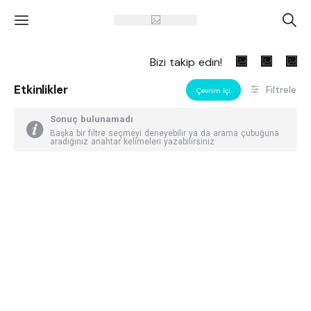
'
A
Bizi takip edin!
Etkinlikler
Filtrele
Çevrim Içi
Sonuç bulunamadı
Başka bir filtre seçmeyi deneyebilir ya da arama çubuğuna
aradığınız anahtar kelimeleri yazabilirsiniz