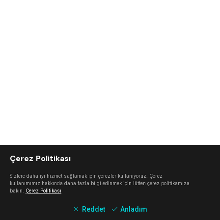
Çerez Politikası
Sizlere daha iyi hizmet sağlamak için çerezler kullanıyoruz. Çerez
kullanımımız hakkında daha fazla bilgi edinmek için lütfen çerez politikamıza
bakın.
Çerez Politikası
Reddet
Anladım