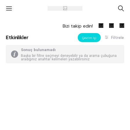
'
A
Bizi takip edin!
Etkinlikler
Filtrele
Çevrim Içi
Sonuç bulunamadı
Başka bir filtre seçmeyi deneyebilir ya da arama çubuğuna
aradığınız anahtar kelimeleri yazabilirsiniz