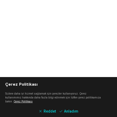
Çerez Politikası
Sizlere daha iyi hizmet sağlamak için çerezler kullanıyoruz. Çerez
kullanımımız hakkında daha fazla bilgi edinmek için lütfen çerez politikamıza
bakın.
Çerez Politikası
Reddet
Anladım