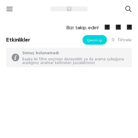
'
A
Bizi takip edin!
Etkinlikler
Filtrele
Çevrim Içi
Sonuç bulunamadı
Başka bir filtre seçmeyi deneyebilir ya da arama çubuğuna
aradığınız anahtar kelimeleri yazabilirsiniz