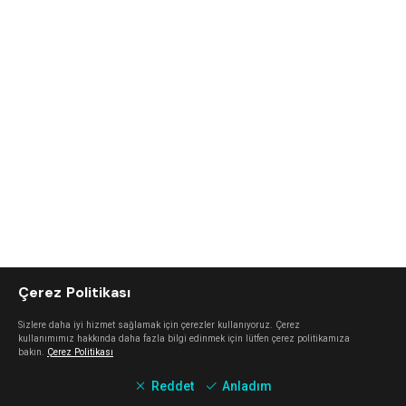
Çerez Politikası
Sizlere daha iyi hizmet sağlamak için çerezler kullanıyoruz. Çerez
kullanımımız hakkında daha fazla bilgi edinmek için lütfen çerez politikamıza
bakın.
Çerez Politikası
Reddet
Anladım