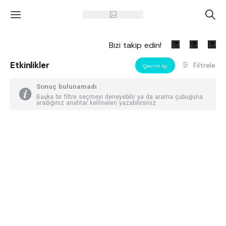
'
A
Bizi takip edin!
Etkinlikler
Filtrele
Çevrim Içi
Sonuç bulunamadı
Başka bir filtre seçmeyi deneyebilir ya da arama çubuğuna
aradığınız anahtar kelimeleri yazabilirsiniz