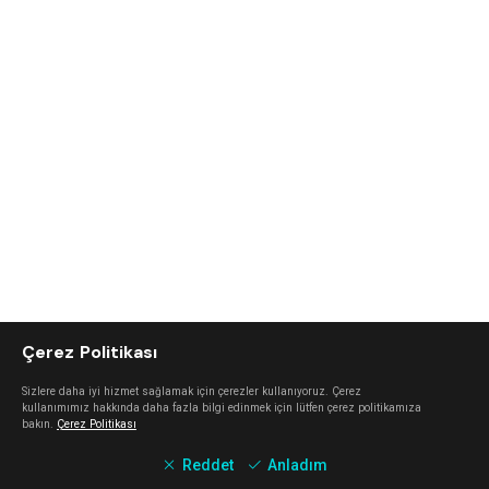
Çerez Politikası
Sizlere daha iyi hizmet sağlamak için çerezler kullanıyoruz. Çerez
kullanımımız hakkında daha fazla bilgi edinmek için lütfen çerez politikamıza
bakın.
Çerez Politikası
Reddet
Anladım