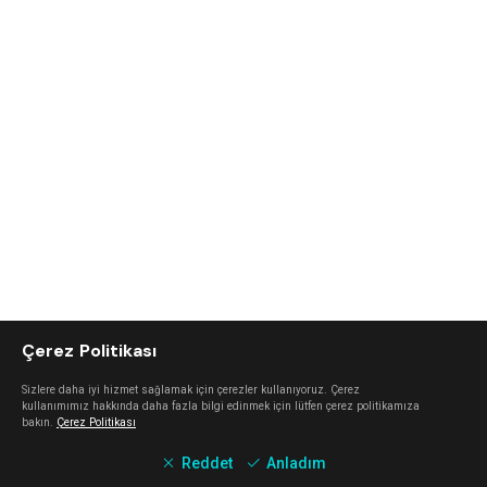
Çerez Politikası
Sizlere daha iyi hizmet sağlamak için çerezler kullanıyoruz. Çerez
kullanımımız hakkında daha fazla bilgi edinmek için lütfen çerez politikamıza
bakın.
Çerez Politikası
Reddet
Anladım