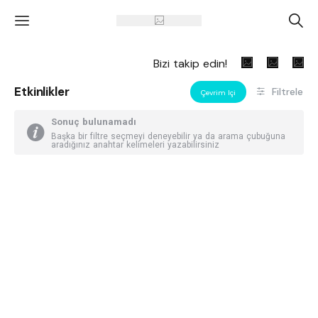
'
A
Bizi takip edin!
Etkinlikler
Filtrele
Çevrim Içi
Sonuç bulunamadı
Başka bir filtre seçmeyi deneyebilir ya da arama çubuğuna
aradığınız anahtar kelimeleri yazabilirsiniz