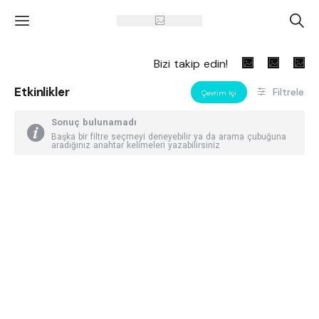
'
A
Bizi takip edin!
Etkinlikler
Filtrele
Çevrim Içi
Sonuç bulunamadı
Başka bir filtre seçmeyi deneyebilir ya da arama çubuğuna
aradığınız anahtar kelimeleri yazabilirsiniz