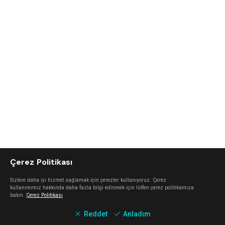
Çerez Politikası
Sizlere daha iyi hizmet sağlamak için çerezler kullanıyoruz. Çerez
kullanımımız hakkında daha fazla bilgi edinmek için lütfen çerez politikamıza
bakın.
Çerez Politikası
Reddet
Anladım