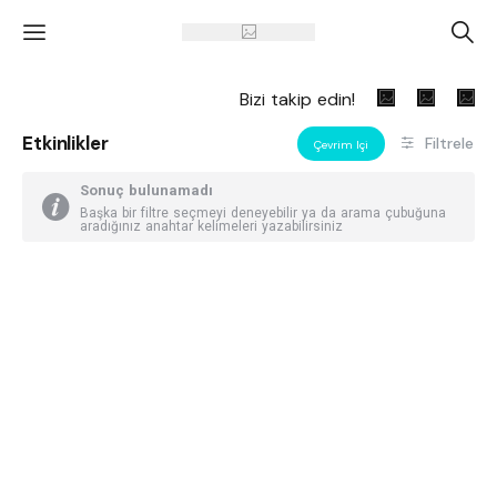
'
A
Bizi takip edin!
Etkinlikler
Filtrele
Çevrim Içi
Sonuç bulunamadı
Başka bir filtre seçmeyi deneyebilir ya da arama çubuğuna
aradığınız anahtar kelimeleri yazabilirsiniz