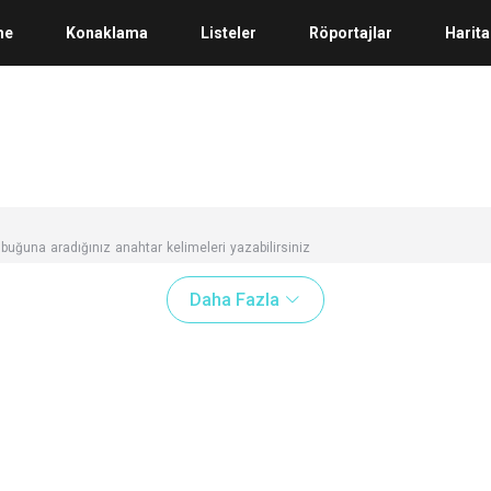
me
Konaklama
Listeler
Röportajlar
Harita
buğuna aradığınız anahtar kelimeleri yazabilirsiniz
Daha Fazla