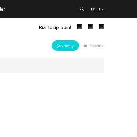
lar
A
TR
EN
Bizi takip edin!
Filtrele
Çevrim Içi