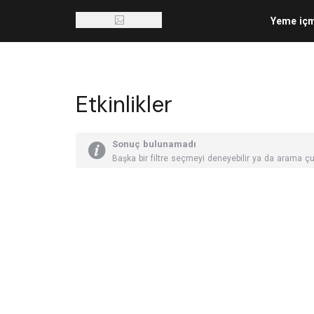
Yeme iç
Etkinlikler
Sonuç bulunamadı
Başka bir filtre seçmeyi deneyebilir ya da arama çu