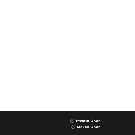
Etkinlik Öner
K
Mekan Öner
K