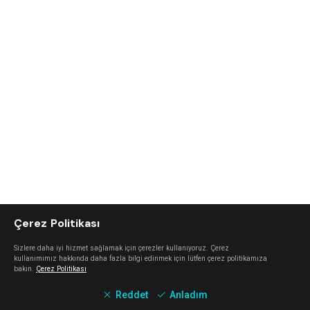
Çerez Politikası
Sizlere daha iyi hizmet sağlamak için çerezler kullanıyoruz. Çerez
kullanımımız hakkında daha fazla bilgi edinmek için lütfen çerez politikamıza
bakın.
Çerez Politikası
Reddet
Anladım