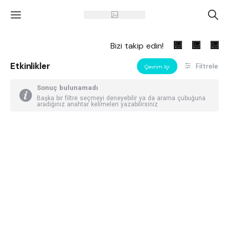
'
A
Bizi takip edin!
Etkinlikler
Filtrele
Çevrim Içi
Sonuç bulunamadı
Başka bir filtre seçmeyi deneyebilir ya da arama çubuğuna
aradığınız anahtar kelimeleri yazabilirsiniz