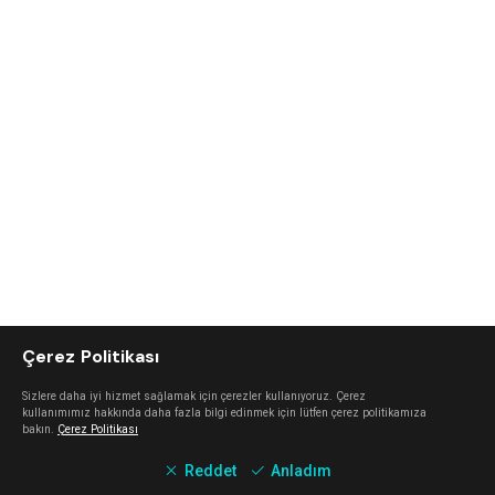
Çerez Politikası
Sizlere daha iyi hizmet sağlamak için çerezler kullanıyoruz. Çerez
kullanımımız hakkında daha fazla bilgi edinmek için lütfen çerez politikamıza
bakın.
Çerez Politikası
Reddet
Anladım