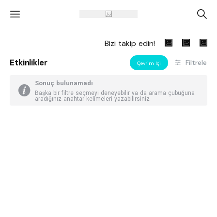
'
A
Bizi takip edin!
Etkinlikler
Filtrele
Çevrim Içi
Sonuç bulunamadı
Başka bir filtre seçmeyi deneyebilir ya da arama çubuğuna
aradığınız anahtar kelimeleri yazabilirsiniz