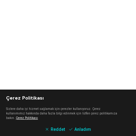
Çerez Politikası
Sizlere daha iyi hizmet sağlamak için çerezler kullanıyoruz. Çerez
kullanımımız hakkında daha fazla bilgi edinmek için lütfen çerez politikamıza
bakın.
Çerez Politikası
Reddet
Anladım