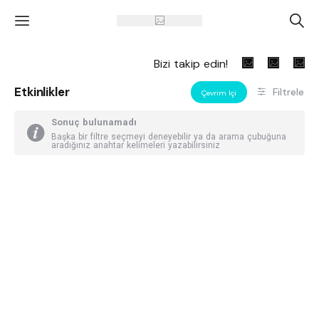
'
A
Bizi takip edin!
Etkinlikler
Filtrele
Çevrim Içi
Sonuç bulunamadı
Başka bir filtre seçmeyi deneyebilir ya da arama çubuğuna
aradığınız anahtar kelimeleri yazabilirsiniz