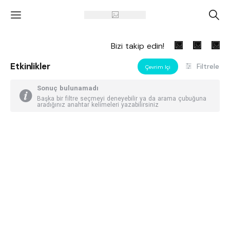
'
A
Bizi takip edin!
Etkinlikler
Filtrele
Çevrim Içi
Sonuç bulunamadı
Başka bir filtre seçmeyi deneyebilir ya da arama çubuğuna
aradığınız anahtar kelimeleri yazabilirsiniz