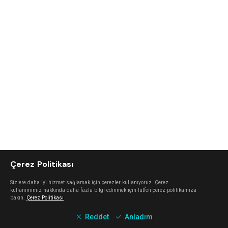
Çerez Politikası
Sizlere daha iyi hizmet sağlamak için çerezler kullanıyoruz. Çerez
kullanımımız hakkında daha fazla bilgi edinmek için lütfen çerez politikamıza
bakın.
Çerez Politikası
Reddet
Anladım