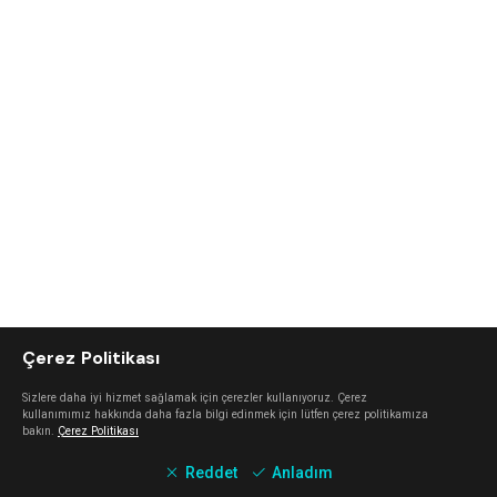
Çerez Politikası
Sizlere daha iyi hizmet sağlamak için çerezler kullanıyoruz. Çerez
kullanımımız hakkında daha fazla bilgi edinmek için lütfen çerez politikamıza
bakın.
Çerez Politikası
Reddet
Anladım