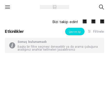
'
A
Bizi takip edin!
Etkinlikler
Filtrele
Çevrim Içi
Sonuç bulunamadı
Başka bir filtre seçmeyi deneyebilir ya da arama çubuğuna
aradığınız anahtar kelimeleri yazabilirsiniz