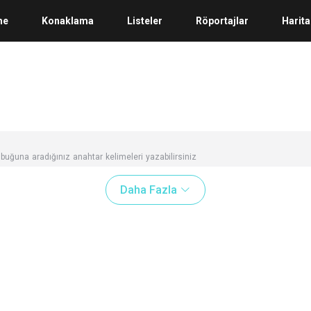
me
Konaklama
Listeler
Röportajlar
Harita
buğuna aradığınız anahtar kelimeleri yazabilirsiniz
Daha Fazla