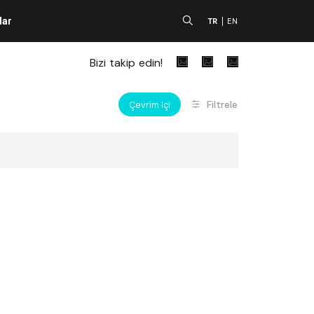
lar
A
TR
EN
Bizi takip edin!
Filtrele
Çevrim Içi