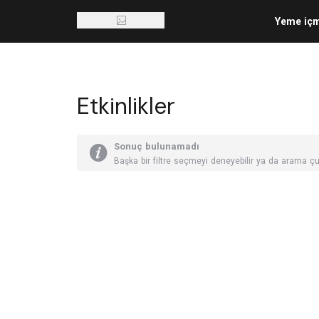
Yeme iç
Etkinlikler
Sonuç bulunamadı
Başka bir filtre seçmeyi deneyebilir ya da arama çu