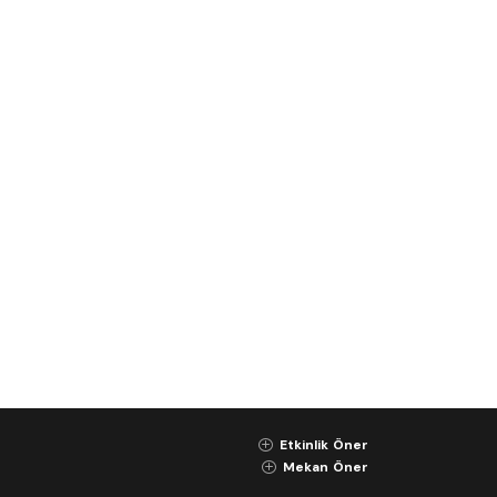
Etkinlik Öner
K
Mekan Öner
K