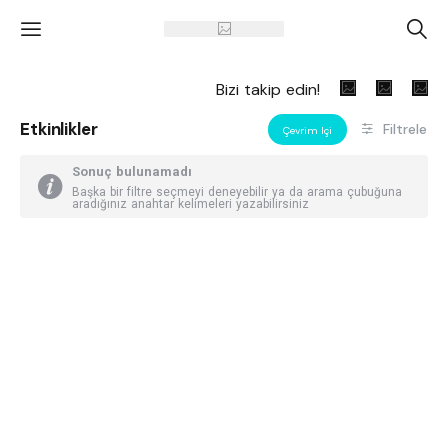
'
A
Bizi takip edin!
Etkinlikler
Filtrele
Çevrim Içi
Sonuç bulunamadı
Başka bir filtre seçmeyi deneyebilir ya da arama çubuğuna
aradığınız anahtar kelimeleri yazabilirsiniz