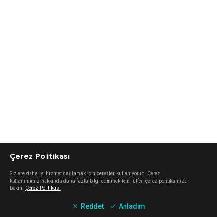
Çerez Politikası
Sizlere daha iyi hizmet sağlamak için çerezler kullanıyoruz. Çerez
kullanımımız hakkında daha fazla bilgi edinmek için lütfen çerez politikamıza
bakın.
Çerez Politikası
Reddet
Anladım