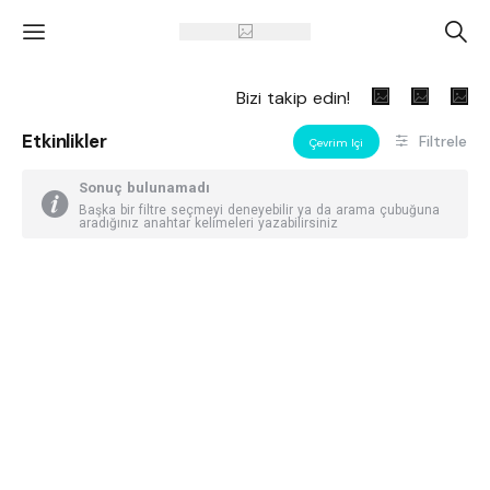
'
A
Bizi takip edin!
Etkinlikler
Filtrele
Çevrim Içi
Sonuç bulunamadı
Başka bir filtre seçmeyi deneyebilir ya da arama çubuğuna
aradığınız anahtar kelimeleri yazabilirsiniz