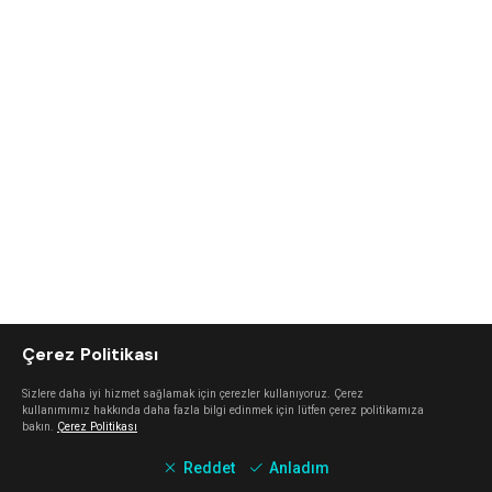
Çerez Politikası
Sizlere daha iyi hizmet sağlamak için çerezler kullanıyoruz. Çerez
kullanımımız hakkında daha fazla bilgi edinmek için lütfen çerez politikamıza
bakın.
Çerez Politikası
Reddet
Anladım