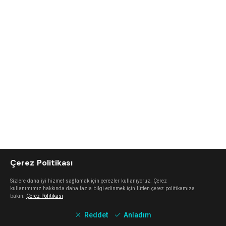
Çerez Politikası
Sizlere daha iyi hizmet sağlamak için çerezler kullanıyoruz. Çerez
kullanımımız hakkında daha fazla bilgi edinmek için lütfen çerez politikamıza
bakın.
Çerez Politikası
Reddet
Anladım