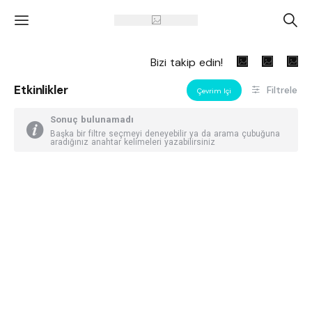
'
A
Bizi takip edin!
Etkinlikler
Filtrele
Çevrim Içi
Sonuç bulunamadı
Başka bir filtre seçmeyi deneyebilir ya da arama çubuğuna
aradığınız anahtar kelimeleri yazabilirsiniz