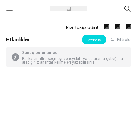
'
A
Bizi takip edin!
Etkinlikler
Filtrele
Çevrim Içi
Sonuç bulunamadı
Başka bir filtre seçmeyi deneyebilir ya da arama çubuğuna
aradığınız anahtar kelimeleri yazabilirsiniz