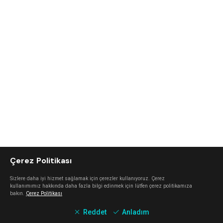
Çerez Politikası
Sizlere daha iyi hizmet sağlamak için çerezler kullanıyoruz. Çerez
kullanımımız hakkında daha fazla bilgi edinmek için lütfen çerez politikamıza
bakın.
Çerez Politikası
Reddet
Anladım