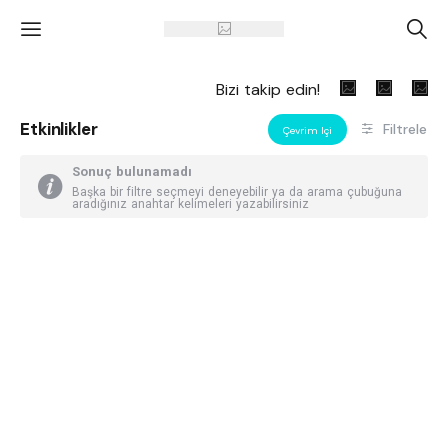
'
A
Bizi takip edin!
Etkinlikler
Filtrele
Çevrim Içi
Sonuç bulunamadı
Başka bir filtre seçmeyi deneyebilir ya da arama çubuğuna
aradığınız anahtar kelimeleri yazabilirsiniz