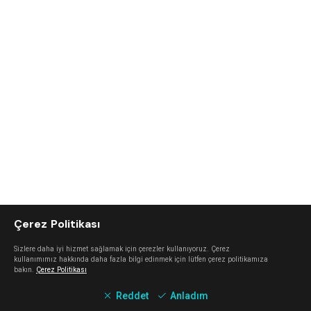
Çerez Politikası
Sizlere daha iyi hizmet sağlamak için çerezler kullanıyoruz. Çerez
kullanımımız hakkında daha fazla bilgi edinmek için lütfen çerez politikamıza
bakın.
Çerez Politikası
Reddet
Anladım