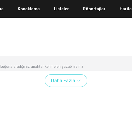
me
Konaklama
Listeler
Röportajlar
Harita
buğuna aradığınız anahtar kelimeleri yazabilirsiniz
Daha Fazla