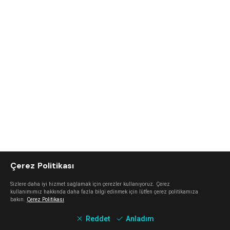
Çerez Politikası
Sizlere daha iyi hizmet sağlamak için çerezler kullanıyoruz. Çerez
kullanımımız hakkında daha fazla bilgi edinmek için lütfen çerez politikamıza
bakın.
Çerez Politikası
Reddet
Anladım