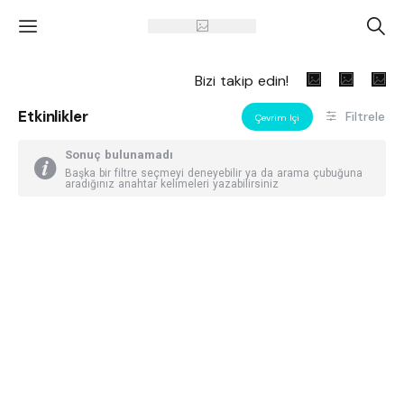
'
A
Bizi takip edin!
Etkinlikler
Filtrele
Çevrim Içi
Sonuç bulunamadı
Başka bir filtre seçmeyi deneyebilir ya da arama çubuğuna
aradığınız anahtar kelimeleri yazabilirsiniz