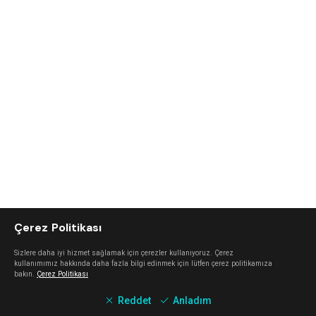
Çerez Politikası
Sizlere daha iyi hizmet sağlamak için çerezler kullanıyoruz. Çerez
kullanımımız hakkında daha fazla bilgi edinmek için lütfen çerez politikamıza
bakın.
Çerez Politikası
Reddet
Anladım