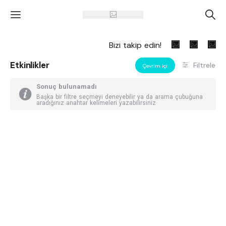
'
A
Bizi takip edin!
Etkinlikler
Filtrele
Çevrim Içi
Sonuç bulunamadı
Başka bir filtre seçmeyi deneyebilir ya da arama çubuğuna
aradığınız anahtar kelimeleri yazabilirsiniz