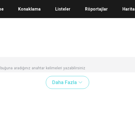
me
Konaklama
Listeler
Röportajlar
Harita
buğuna aradığınız anahtar kelimeleri yazabilirsiniz
Daha Fazla