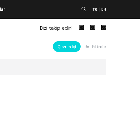
lar
A
TR
EN
Bizi takip edin!
Filtrele
Çevrim Içi