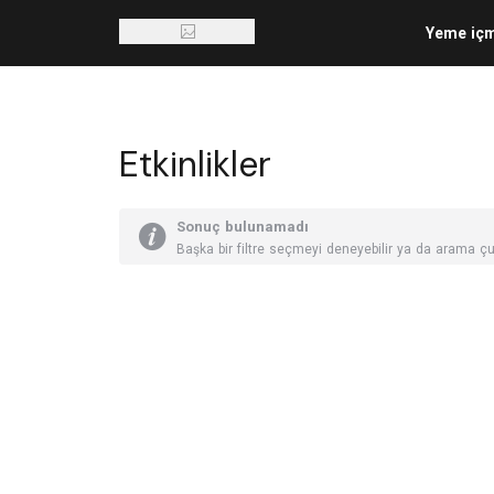
Yeme iç
Etkinlikler
Sonuç bulunamadı
Başka bir filtre seçmeyi deneyebilir ya da arama çu