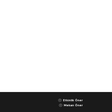
Etkinlik Öner
K
Mekan Öner
K