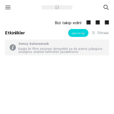
'
A
Bizi takip edin!
Etkinlikler
Filtrele
Çevrim Içi
Sonuç bulunamadı
Başka bir filtre seçmeyi deneyebilir ya da arama çubuğuna
aradığınız anahtar kelimeleri yazabilirsiniz