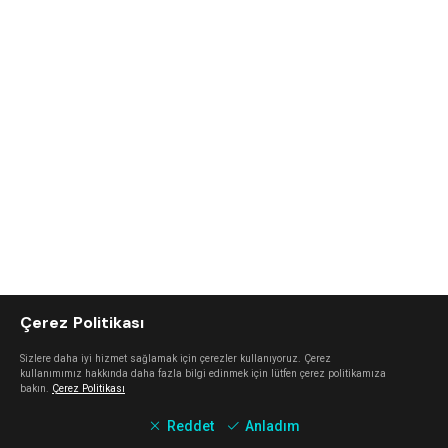
Çerez Politikası
Sizlere daha iyi hizmet sağlamak için çerezler kullanıyoruz. Çerez
kullanımımız hakkında daha fazla bilgi edinmek için lütfen çerez politikamıza
bakın.
Çerez Politikası
Reddet
Anladım