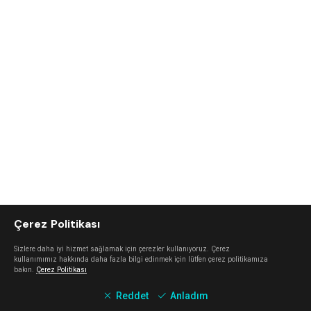
Çerez Politikası
Sizlere daha iyi hizmet sağlamak için çerezler kullanıyoruz. Çerez
kullanımımız hakkında daha fazla bilgi edinmek için lütfen çerez politikamıza
bakın.
Çerez Politikası
Reddet
Anladım