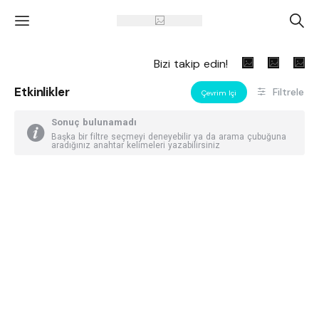
'
A
Bizi takip edin!
Etkinlikler
Filtrele
Çevrim Içi
Sonuç bulunamadı
Başka bir filtre seçmeyi deneyebilir ya da arama çubuğuna
aradığınız anahtar kelimeleri yazabilirsiniz