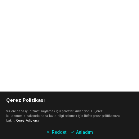
Çerez Politikası
Sizlere daha iyi hizmet sağlamak için çerezler kullanıyoruz. Çerez
kullanımımız hakkında daha fazla bilgi edinmek için lütfen çerez politikamıza
bakın.
Çerez Politikası
Reddet
Anladım