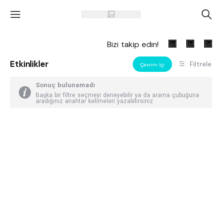
'
A
Bizi takip edin!
Etkinlikler
Filtrele
Çevrim Içi
Sonuç bulunamadı
Başka bir filtre seçmeyi deneyebilir ya da arama çubuğuna
aradığınız anahtar kelimeleri yazabilirsiniz