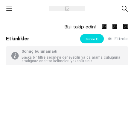
'
A
Bizi takip edin!
Etkinlikler
Filtrele
Çevrim Içi
Sonuç bulunamadı
Başka bir filtre seçmeyi deneyebilir ya da arama çubuğuna
aradığınız anahtar kelimeleri yazabilirsiniz