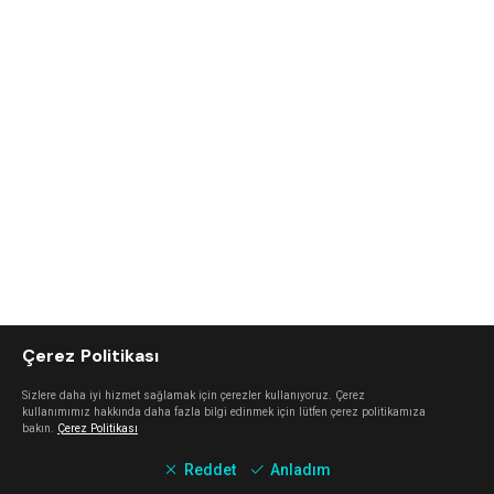
Çerez Politikası
Sizlere daha iyi hizmet sağlamak için çerezler kullanıyoruz. Çerez
kullanımımız hakkında daha fazla bilgi edinmek için lütfen çerez politikamıza
bakın.
Çerez Politikası
Reddet
Anladım