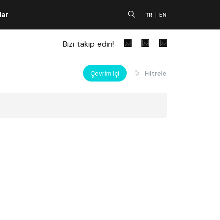
lar
A
TR
EN
Bizi takip edin!
Filtrele
Çevrim Içi