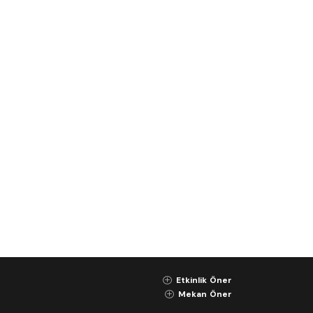
Etkinlik Öner
K
Mekan Öner
K