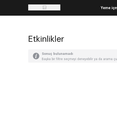
Yeme iç
Etkinlikler
Sonuç bulunamadı
Başka bir filtre seçmeyi deneyebilir ya da arama çu