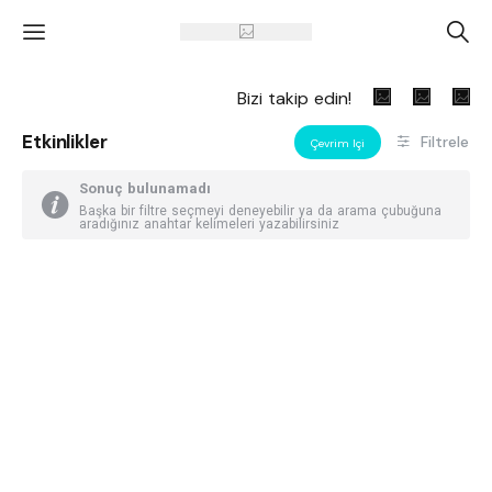
'
A
Bizi takip edin!
Etkinlikler
Filtrele
Çevrim Içi
Sonuç bulunamadı
Başka bir filtre seçmeyi deneyebilir ya da arama çubuğuna
aradığınız anahtar kelimeleri yazabilirsiniz