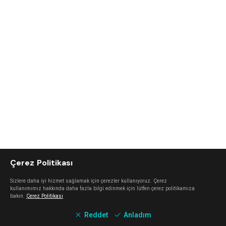
Çerez Politikası
Sizlere daha iyi hizmet sağlamak için çerezler kullanıyoruz. Çerez
kullanımımız hakkında daha fazla bilgi edinmek için lütfen çerez politikamıza
bakın.
Çerez Politikası
Reddet
Anladım