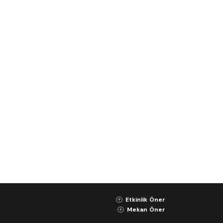
Etkinlik Öner
K
Mekan Öner
K