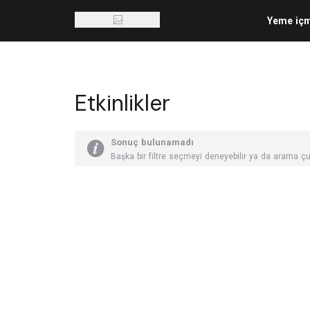
Yeme iç
Etkinlikler
Sonuç bulunamadı
Başka bir filtre seçmeyi deneyebilir ya da arama çu