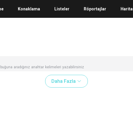
me
Konaklama
Listeler
Röportajlar
Harita
buğuna aradığınız anahtar kelimeleri yazabilirsiniz
Daha Fazla