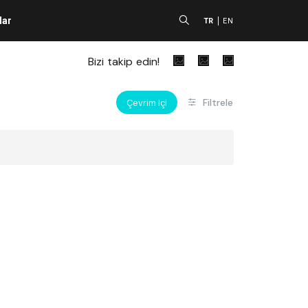
lar
A
TR
EN
Bizi takip edin!
Filtrele
Çevrim Içi